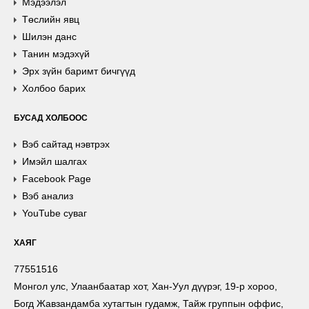
Мэдээлэл
Төслийн явц
Шилэн данс
Танин мэдэхүй
Эрх зүйн баримт бичгүүд
Холбоо барих
БУСАД ХОЛБООС
Вэб сайтад нэвтрэх
Имэйл шалгах
Facebook Page
Вэб анализ
YouTube суваг
ХАЯГ
77551516
Монгол улс, Улаанбаатар хот, Хан-Уул дүүрэг, 19-р хороо,
Богд Жавзандамба хутагтын гудамж, Тайж группын оффис,