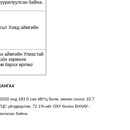
суурилуулсан байна.
гыг Ховд аймгийн
ан аймгийн Улиастай
ийн хөрөнгө
ам барих өртөг
ХАНГАХ
20 онд 183.0 сая кВт*ц болж, өмнөх оноос 10.7
 УЦС үйлдвэрлэж, 72.1%-ийг ОХУ болон БНХАУ-
ангасан байна.