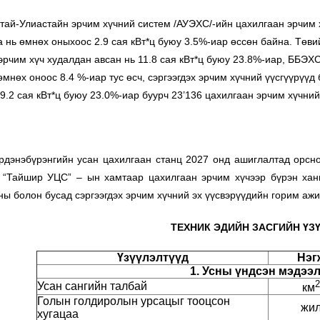
-Улиастайн эрчим хүчний систем /АУЭХС/-ийн цахилгаан эрчим хүч
а нь өмнөх оныхоос 2.9 сая кВт*ц буюу 3.5%-иар өссөн байна. Төви
 эрчим хүч худалдан авсан нь 11.8 сая кВт*ц буюу 23.8%-иар, ББЭХС
өмнөх оноос 8.4 %-иар тус өсч, сэргээгдэх эрчим хүчний үүсгүүрүүд
 9.2 сая кВт*ц буюу 23.0%-иар буурч 23’136 цахилгаан эрчим хүчний
эбүрэнгийн усан цахилгаан станц 2027 онд ашиглалтад орсноор
 “Тайшир УЦС” – ын хамтаар цахилгаан эрчим хүчээр бүрэн хан
ны болон бусад сэргээгдэх эрчим хүчний эх үүсвэрүүдийн горим аж
ТЕХНИК ЭДИЙН ЗАСГИЙН ҮЗ
Үзүүлэлтүүд
Нэг
1. Усны үндсэн мэдээ
2
Усан сангийн талбай
км
Голын голдиролын урсацыг тооцсон
жи
хугацаа