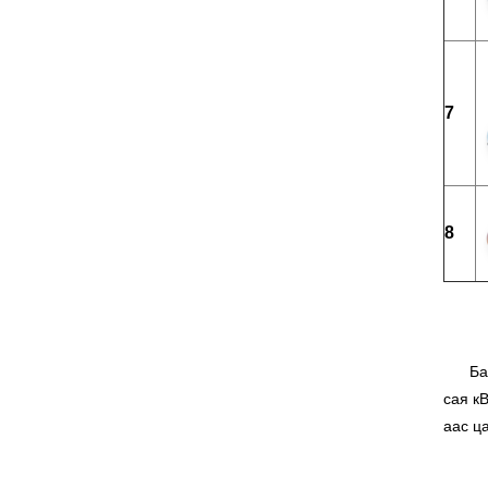
7
8
Баруу
сая к
аас ц