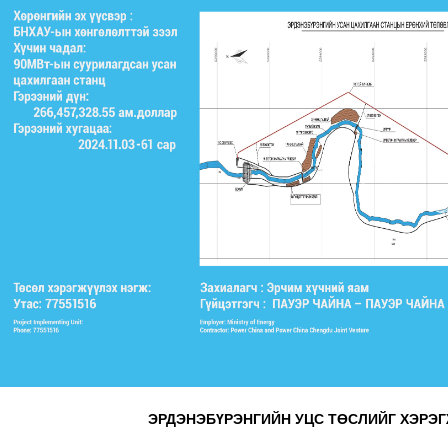
ЭРДЭНЭБҮРЭНГИЙН УЦС ТӨСЛ
ИЙГ ХЭРЭ