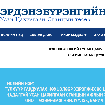
ТӨСЛИЙН ЯВЦ
ШИЛЭН ДАНС
ТАНИН МЭДЭХҮЙ
ЭРХ З
ЭРДЭНЭБҮРЭНГИЙН УСАН ЦАХИЛ
ТӨСЛИЙН ТАНИЛЦУУЛГ