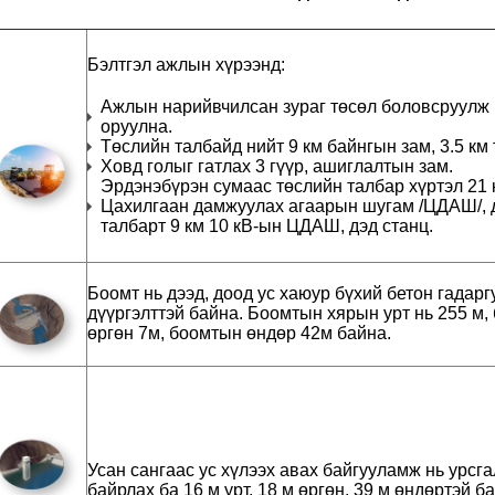
Бэлтгэл ажлын хүрээнд:
Ажлын нарийвчилсан зураг төсөл боловсруулж
оруулна.
Төслийн талбайд нийт 9 км байнгын зам, 3.5 км 
Ховд голыг гатлах 3 гүүр, ашиглалтын зам.
Эрдэнэбүрэн сумаас төслийн талбар хүртэл 21 
Цахилгаан дамжуулах агаарын шугам /ЦДАШ/, д
талбарт 9 км 10 кВ-ын ЦДАШ, дэд станц.
Боомт нь дээд, доод ус хаюур бүхий бетон гадарг
дүүргэлттэй байна. Боомтын хярын урт нь 255 м
өргөн 7м, боомтын өндөр 42м байна.
Усан сангаас ус хүлээх авах байгууламж нь урсга
байрлах ба 16 м урт, 18 м өргөн, 39 м өндөртэй б