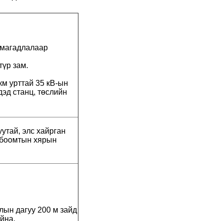
 магадлалаар
түр зам.
км урттай 35 кВ-ын
эд станц, төслийн
уутай, элс хайрган
, боомтын хярын
лын дагуу 200 м зайд
айна.