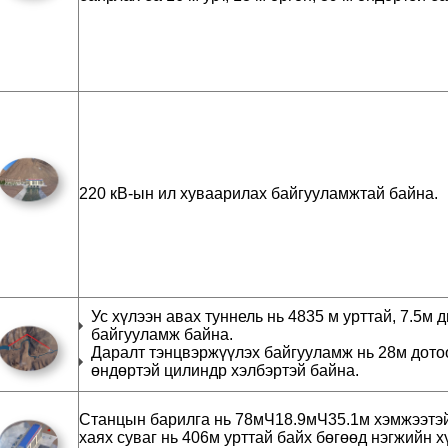
220 кВ-ын ил хуваарилах байгууламжтай байна.
Ус хүлээн авах туннель нь 4835 м урттай, 7.5м 
байгууламж байна.
Даралт тэнцвэржүүлэх байгууламж нь 28м дото
өндөртэй цилиндр хэлбэртэй байна.
Станцын барилга нь 78мЧ18.9мЧ35.1м хэмжээтэй
хаях суваг нь 406м урттай байх бөгөөд нэгжийн х