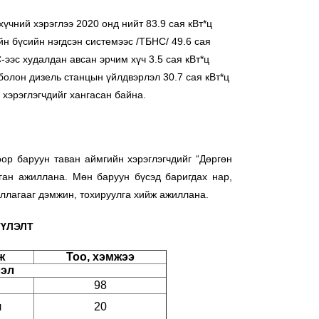
ний хэрэглээ 2020 онд нийт 83.9 сая кВт*ц
йн бүсийн нэгдсэн системээс /ТБНС/ 49.6 сая
-ээс худалдан авсан эрчим хүч 3.5 сая кВт*ц
 болон дизель станцын үйлдвэрлэл 30.7 сая кВт*ц
 хэрэглэгчдийг хангасан байна.
 баруун таван аймгийн хэрэглэгчдийг “Дөргөн
ган ажиллана. Мөн баруун бүсэд баригдах нар,
иллагааг дэмжин, тохируулга хийж ажиллана.
ҮҮЛЭЛТ
ж
Тоо, хэмжээ
лэл
98
л
20