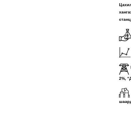
Цахил
ханга
станц
2%, “
шаард