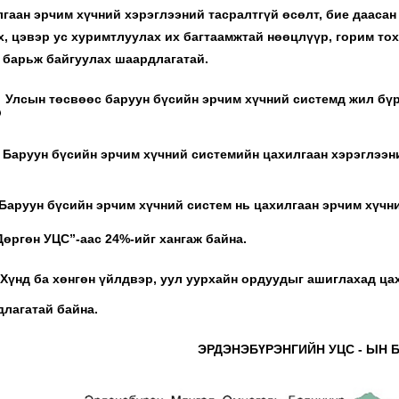
гаан эрчим хүчний хэрэглээний тасралтгүй өсөлт, бие даасан
х, цэвэр ус хуримтлуулах их багтаамжтай нөөцлүүр, горим то
 барьж байгуулах шаардлагатай.
Улсын төсвөөс баруун бүсийн эрчим хүчний системд жил бүр 
Баруун бүсийн эрчим хүчний системийн цахилгаан хэрэглээн
Баруун бүсийн эрчим хүчний систем нь цахилгаан эрчим хүчн
Дөргөн УЦС”-аас 24%-ийг хангаж байна.
Хүнд ба хөнгөн үйлдвэр, уул уурхайн ордуудыг ашиглахад ца
лагатай байна.
ЭРДЭНЭБҮРЭНГИЙН УЦС - ЫН 