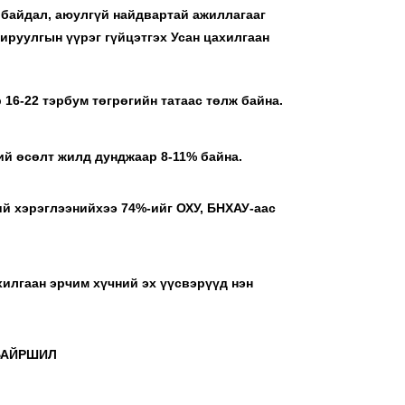
 байдал, аюулгүй найдвартай ажиллагааг
хируулгын үүрэг гүйцэтгэх Усан цахилгаан
16-22 тэрбум төгрөгийн татаас төлж байна.
ий өсөлт жилд дунджаар 8-11% байна.
ий хэрэглээнийхээ 74%-ийг ОХУ, БНХАУ-аас
хилгаан эрчим хүчний эх үүсвэрүүд нэн
БАЙРШИЛ