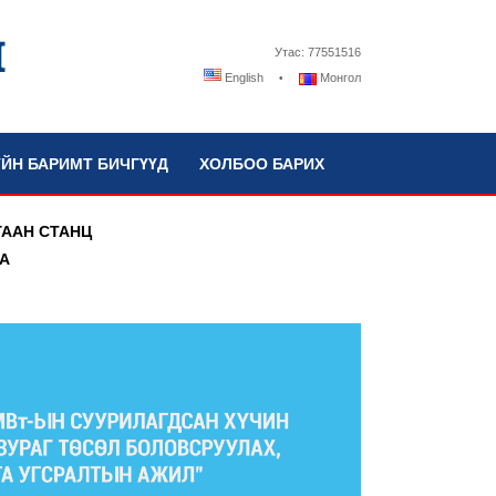
Утас: 77551516
English
Монгол
ҮЙН БАРИМТ БИЧГҮҮД
ХОЛБОО БАРИХ
ГААН СТАНЦ
А