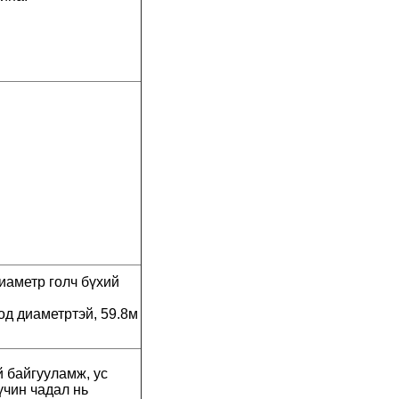
диаметр голч бүхий
од диаметртэй, 59.8м
 байгууламж, ус
үчин чадал нь