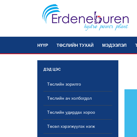
НҮҮР
ТӨСЛИЙН ТУХАЙ
МЭДЭЭЛЭЛ
ДЭД ЦЭС
Төслийн зорилго
Төслийн ач холбогдол
Төслийн удирдах хороо
Төсөл хэрэгжүүлэх нэгж