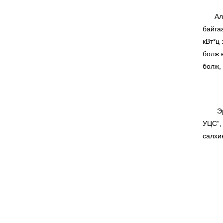
Алтай
байга
кВт*ц
болж 
болж,
Эрдэн
УЦС”,
салхи