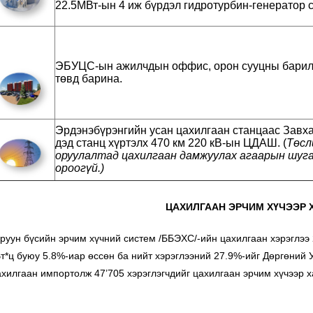
22.5МВт-ын 4 иж бүрдэл гидротурбин-генератор 
ЭБУЦС-ын ажилчдын оффис, орон сууцны барил
төвд барина.
Эрдэнэбүрэнгийн усан цахилгаан станцаас Завх
дэд станц хүртэлх 470 км 220 кВ-ын ЦДАШ. (
Төсл
оруулалтад цахилгаан дамжуулах агаарын шуг
ороогүй.)
ЦАХИЛГААН ЭРЧИМ ХҮЧЭЭР 
н бүсийн эрчим хүчний систем /ББЭХС/-ийн цахилгаан хэрэглээ 20
Вт*ц буюу 5.8%-иар өссөн ба нийт хэрэглээний 27.9%-ийг Дөргөний
ахилгаан импортолж 47’705 хэрэглэгчдийг цахилгаан эрчим хүчээр х